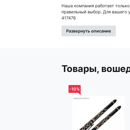
Наша компания работает только
правильный выбор. Для вашего у
417476
Развернуть описание
Изготовитель: Иу Жусима Крафтс Кампани Лимитед, ФЗ, номер 781, Чаочжоу Норс Роад, Иу Сити,
Чжэцйан, Китай
Импортер: Частное торговое унитарное предприятие «Книжный Клуб», Республика Беларусь,
223060, Минская обл., Минский 
Товары, воше
-10%