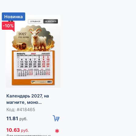
Новинка
Новинка
-10%
-10%
Календарь 2027, на
Календарь 2027, на
магните, моно
магните, фигурный
«Золотой козел»
«Милые козлята»
Код: #418465
Код: #418464
11.81
9.21
руб.
руб.
*
*
10.63
8.29
руб.
руб.
Для зарегистрированных
Для зарегистрированных