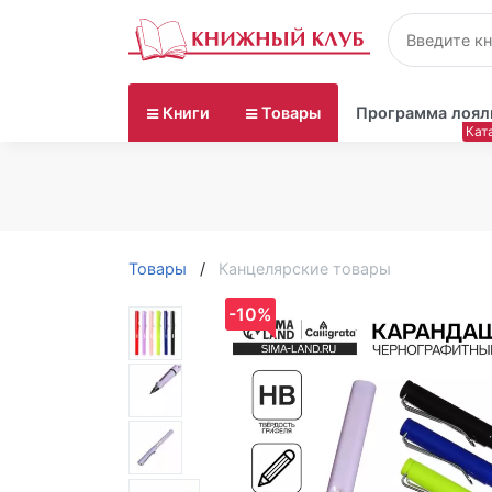
Книги
Товары
Программа лоял
Товары
Канцелярские товары
-10%