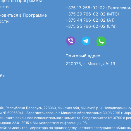
щества Программы
ости
+375 17 258-02-02 (Белтелеко
+375 29 766-02-02 (МТС)
новиться в Программе
+375 44 766-02-02 (А1)
ости
+375 25 766-02-02 (Life)
Почтовый адрес
220075, г. Минск, а/я 19
36»
 Республика Беларусь, 223060, Минская обл, Минский р-н, Новодворский с/с,
 № 690660411. Зарегистрировано в Минском облисполкоме 30.03.2015 г. Зарег
нского районного исполнительного комитета. Свидетельство № 3/799 о рег
ыдано 22.01.2015 г. Министерством информации РБ.
: заместитель директора по производству частного предприятия «Книжный 