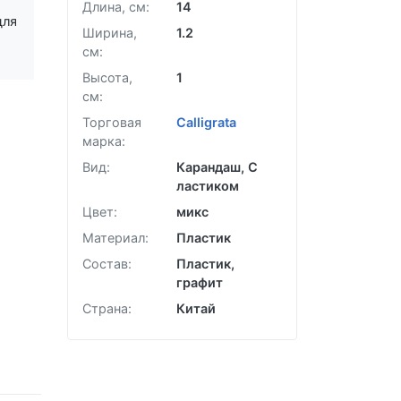
Длина, см:
14
для
Ширина,
1.2
см:
Высота,
1
см:
Торговая
Calligrata
марка:
Вид:
Карандаш, С
ластиком
Цвет:
микс
Материал:
Пластик
Состав:
Пластик,
графит
Страна:
Китай