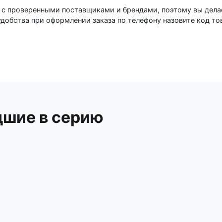
 с проверенными поставщиками и брендами, поэтому вы дела
добства при оформлении заказа по телефону назовите код то
р-н, Новодворский с/с, дом 40, помещение 12а
дшие в серию