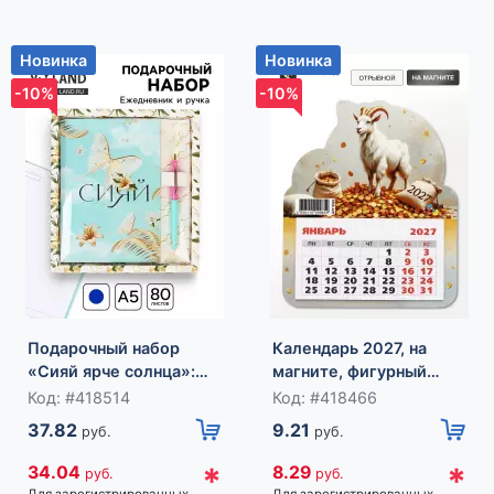
Новинка
Новинка
-10%
-10%
Подарочный набор
Календарь 2027, на
«Сияй ярче солнца»:
магните, фигурный
ежедневник 80 листов
«Богатый козлик»
Код: #418514
Код: #418466
и ручка
37.82
9.21
руб.
руб.
*
*
34.04
8.29
руб.
руб.
Для зарегистрированных
Для зарегистрированных