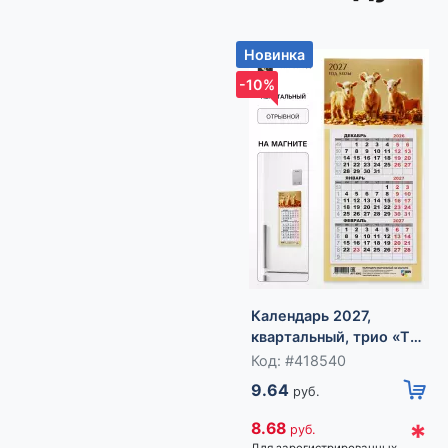
Новинка
-10%
Календарь 2027,
квартальный, трио «Три
козленка»
Код: #418540
9.64
руб.
*
8.68
руб.
Для зарегистрированных