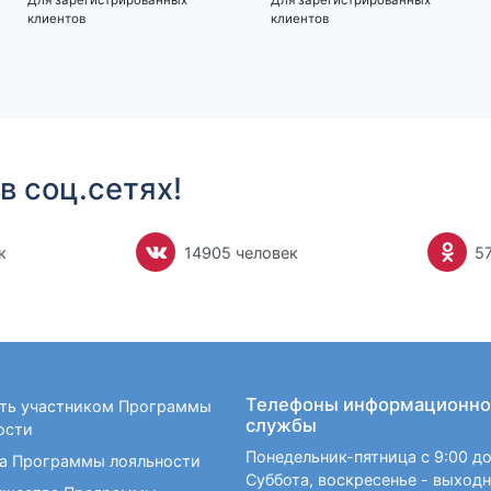
клиентов
клиентов
в соц.сетях!
к
14905 человек
5
Телефоны информационно
ать участником Программы
службы
ости
Понедельник-пятница с 9:00 до
а Программы лояльности
Суббота, воскресенье - выход