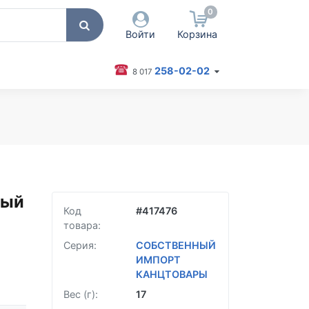
0
Войти
Корзина
258-02-02
8 017
 пользователя / Email
оль
Запомнить меня
Согласен на обработку
ный
персональных данных
Код
#
417476
Войти
товара:
Забыли пароль?
Серия:
СОБСТВЕННЫЙ
ИМПОРТ
КАНЦТОВАРЫ
Вес (г):
17