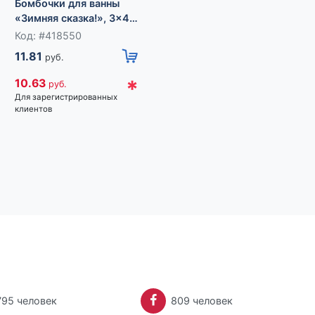
Бомбочки для ванны
«Зимняя сказка!», 3×40
г, Чистое счастье
Код: #418550
Бомбочки для ванны
11.81
руб.
«Сияй!», 3×40 г,
Чистое счастье
Код: #418549
*
10.63
руб.
11.81
Для зарегистрированных
руб.
клиентов
*
10.63
руб.
Для зарегистрированных
клиентов
795 человек
809 человек