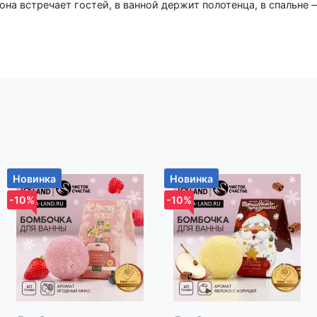
она встречает гостей, в ванной держит полотенца, в спальне 
о шума, только продуманная функциональность. Особенности
тали — прочной основы, устойчивой к деформации даже при
ков расположены с учётом реального использования: достат
не мешали друг другу. Настенное крепление на шурупы
ю без люфтов и провисаний. Отсутствие полочки и декора де
ерсальной для любого помещения. Белое покрытие устойчиво
и брызг. Порядок в деталях Эта вешалка подойдёт тем,
в светлых тонах. Она не требует сборки, не занимает полезну
 просто решает задачу: повесить, взять, повесить снова. Уста
вины или в гардеробной — и получите место для вещей без лиш
Новинка
Новинка
рендами, поэтому вы делаете правильный выбор. Для вашег
 по телефону назовите код товара: 418049
-10%
-10%
р-н, Новодворский с/с, дом 40, помещение 12а