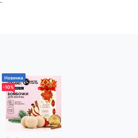
—
очно
лает
 к
ю
новите
них
Новинка
Новинка
о
-10%
-10%