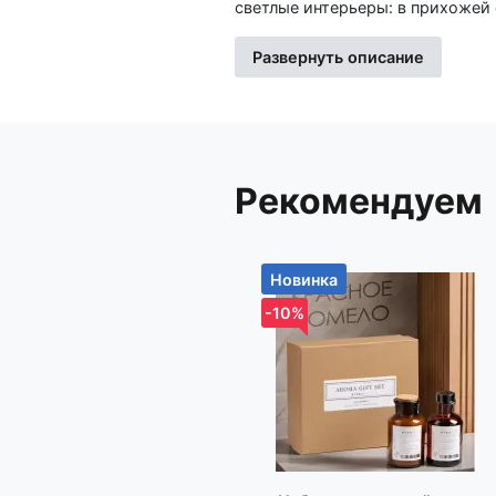
светлые интерьеры: в прихожей 
халат и сумку. Никакого визуальног
Изготовлена из углеродистой с
Развернуть описание
постоянной нагрузке. Пять крюч
места между ними, чтобы вещи 
обеспечивает надёжную фиксаци
конструкцию компактной и унив
выцветанию и легко протирается от пыли ил
Рекомендуем
кто предпочитает практичность 
площадь и не отвлекает взгляд —
её у входа, в коридоре, у рако
усилий. Дополнительно Нагрузка на 1 крючок - 6 кг. Наша компания работает только с
Новинка
проверенными поставщиками и б
удобства при оформлении заказа
-10%
Импортер: Частное торговое унитарное предприятие «Книжный Клуб», Республика Беларусь,
223060, Минская обл., Минский 