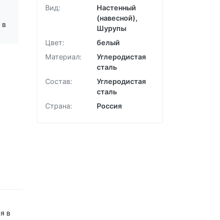
Забыли пароль?
Вид:
Настенный
(навесной),
 в
Шурупы
Цвет:
белый
Материал:
Углеродистая
сталь
Состав:
Углеродистая
сталь
Страна:
Россия
я в