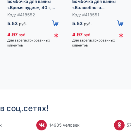
Бомбочка для ванны
Бомбочка для ванны
«Время чудес», 40 г,
«Волшебного
аромат ягодный,
праздника!», 40 г,
Код: #418552
Код: #418551
Чистое счастье
аромат яблока с
5.53
5.53
руб.
руб.
корицей, Чистое
счастье
*
*
4.97
4.97
руб.
руб.
Для зарегистрированных
Для зарегистрированных
клиентов
клиентов
в соц.сетях!
к
14905 человек
5