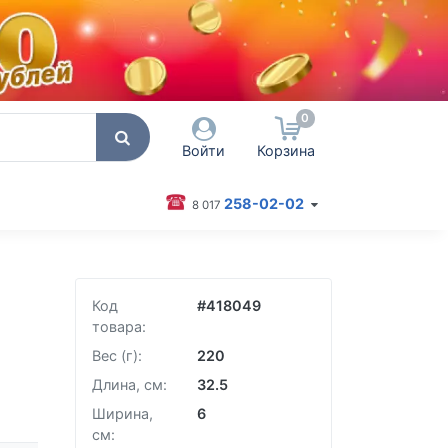
0
Войти
Корзина
258-02-02
8 017
 пользователя / Email
оль
Код
#
418049
товара:
Запомнить меня
Вес (г):
220
Согласен на обработку
Длина, см:
32.5
персональных данных
Ширина,
6
Войти
см: