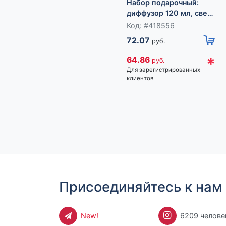
Набор подарочный:
диффузор 120 мл, свеча
ароматическая, 120 г,
Код: #418556
Красное помело
72.07
руб.
*
64.86
руб.
Для зарегистрированных
клиентов
Присоединяйтесь к нам 
New!
6209 челове