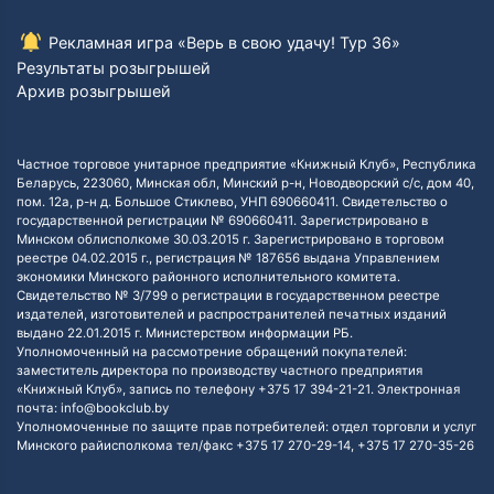
Рекламная игра «Верь в свою удачу! Тур 36»
Результаты розыгрышей
Архив розыгрышей
Частное торговое унитарное предприятие «Книжный Клуб», Республика
Беларусь, 223060, Минская обл, Минский р-н, Новодворский с/с, дом 40,
пом. 12а, р-н д. Большое Стиклево, УНП 690660411. Свидетельство о
государственной регистрации № 690660411. Зарегистрировано в
Минском облисполкоме 30.03.2015 г. Зарегистрировано в торговом
реестре 04.02.2015 г., регистрация № 187656 выдана Управлением
экономики Минского районного исполнительного комитета.
Свидетельство № 3/799 о регистрации в государственном реестре
издателей, изготовителей и распространителей печатных изданий
выдано 22.01.2015 г. Министерством информации РБ.
Уполномоченный на рассмотрение обращений покупателей:
заместитель директора по производству частного предприятия
«Книжный Клуб», запись по телефону +375 17 394-21-21. Электронная
почта: info@bookclub.by
Уполномоченные по защите прав потребителей: отдел торговли и услуг
Минского райисполкома тел/факс +375 17 270-29-14, +375 17 270-35-26