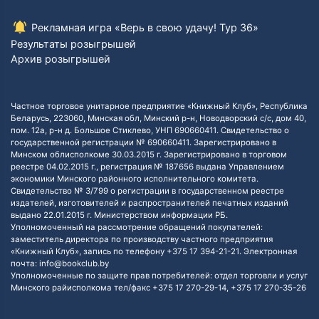
Рекламная игра «Верь в свою удачу! Тур 36»
Результаты розыгрышей
Архив розыгрышей
Частное торговое унитарное предприятие «Книжный Клуб», Республика
Беларусь, 223060, Минская обл, Минский р-н, Новодворский с/с, дом 40,
пом. 12а, р-н д. Большое Стиклево, УНП 690660411. Свидетельство о
государственной регистрации № 690660411. Зарегистрировано в
Минском облисполкоме 30.03.2015 г. Зарегистрировано в торговом
реестре 04.02.2015 г., регистрация № 187656 выдана Управлением
экономики Минского районного исполнительного комитета.
Свидетельство № 3/799 о регистрации в государственном реестре
издателей, изготовителей и распространителей печатных изданий
выдано 22.01.2015 г. Министерством информации РБ.
Уполномоченный на рассмотрение обращений покупателей:
заместитель директора по производству частного предприятия
«Книжный Клуб», запись по телефону +375 17 394-21-21. Электронная
почта: info@bookclub.by
Уполномоченные по защите прав потребителей: отдел торговли и услуг
Минского райисполкома тел/факс +375 17 270-29-14, +375 17 270-35-26