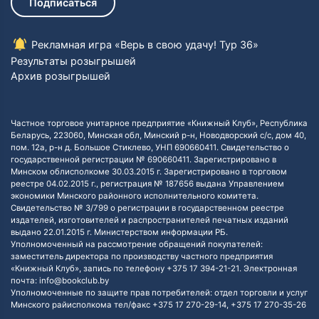
Подписаться
Рекламная игра «Верь в свою удачу! Тур 36»
Результаты розыгрышей
Архив розыгрышей
Частное торговое унитарное предприятие «Книжный Клуб», Республика
Беларусь, 223060, Минская обл, Минский р-н, Новодворский с/с, дом 40,
пом. 12а, р-н д. Большое Стиклево, УНП 690660411. Свидетельство о
государственной регистрации № 690660411. Зарегистрировано в
Минском облисполкоме 30.03.2015 г. Зарегистрировано в торговом
реестре 04.02.2015 г., регистрация № 187656 выдана Управлением
экономики Минского районного исполнительного комитета.
Свидетельство № 3/799 о регистрации в государственном реестре
издателей, изготовителей и распространителей печатных изданий
выдано 22.01.2015 г. Министерством информации РБ.
Уполномоченный на рассмотрение обращений покупателей:
заместитель директора по производству частного предприятия
«Книжный Клуб», запись по телефону +375 17 394-21-21. Электронная
почта: info@bookclub.by
Уполномоченные по защите прав потребителей: отдел торговли и услуг
Минского райисполкома тел/факс +375 17 270-29-14, +375 17 270-35-26