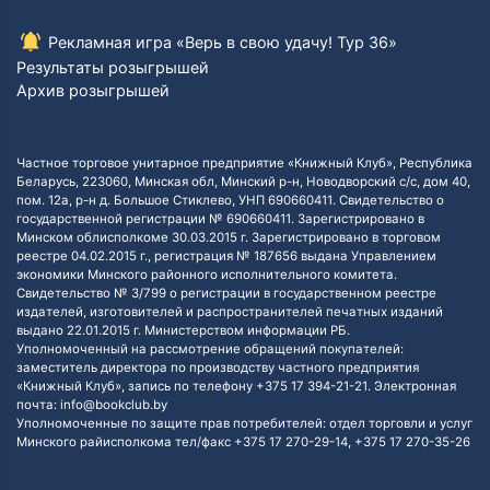
Рекламная игра «Верь в свою удачу! Тур 36»
Результаты розыгрышей
Архив розыгрышей
Частное торговое унитарное предприятие «Книжный Клуб», Республика
Беларусь, 223060, Минская обл, Минский р-н, Новодворский с/с, дом 40,
пом. 12а, р-н д. Большое Стиклево, УНП 690660411. Свидетельство о
государственной регистрации № 690660411. Зарегистрировано в
Минском облисполкоме 30.03.2015 г. Зарегистрировано в торговом
реестре 04.02.2015 г., регистрация № 187656 выдана Управлением
экономики Минского районного исполнительного комитета.
Свидетельство № 3/799 о регистрации в государственном реестре
издателей, изготовителей и распространителей печатных изданий
выдано 22.01.2015 г. Министерством информации РБ.
Уполномоченный на рассмотрение обращений покупателей:
заместитель директора по производству частного предприятия
«Книжный Клуб», запись по телефону +375 17 394-21-21. Электронная
почта: info@bookclub.by
Уполномоченные по защите прав потребителей: отдел торговли и услуг
Минского райисполкома тел/факс +375 17 270-29-14, +375 17 270-35-26