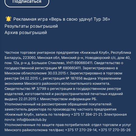
Подписаться
Рекламная игра «Верь в свою удачу! Тур 36»
Результаты розыгрышей
Архив розыгрышей
Частное торговое унитарное предприятие «Книжный Клуб», Республика
Беларусь, 223060, Минская обл, Минский р-н, Новодворский с/с, дом 40,
пом. 12а, р-н д. Большое Стиклево, УНП 690660411. Свидетельство о
государственной регистрации № 690660411. Зарегистрировано в
Минском облисполкоме 30.03.2015 г. Зарегистрировано в торговом
реестре 04.02.2015 г., регистрация № 187656 выдана Управлением
экономики Минского районного исполнительного комитета.
Свидетельство № 3/799 о регистрации в государственном реестре
издателей, изготовителей и распространителей печатных изданий
выдано 22.01.2015 г. Министерством информации РБ.
Уполномоченный на рассмотрение обращений покупателей:
заместитель директора по производству частного предприятия
«Книжный Клуб», запись по телефону +375 17 394-21-21. Электронная
почта: info@bookclub.by
Уполномоченные по защите прав потребителей: отдел торговли и услуг
Минского райисполкома тел/факс +375 17 270-29-14, +375 17 270-35-26