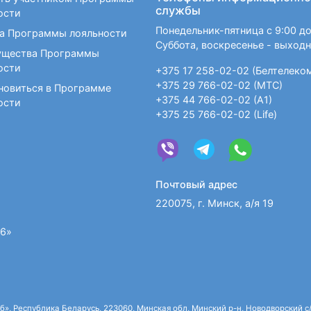
службы
ости
Понедельник-пятница с 9:00 до
а Программы лояльности
Суббота, воскресенье - выход
щества Программы
ости
+375 17 258-02-02 (Белтелеко
+375 29 766-02-02 (МТС)
новиться в Программе
+375 44 766-02-02 (А1)
ости
+375 25 766-02-02 (Life)
Почтовый адрес
220075, г. Минск, а/я 19
36»
 Республика Беларусь, 223060, Минская обл, Минский р-н, Новодворский с/с,