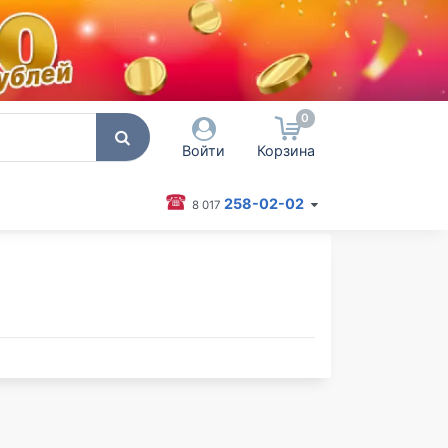
0
Войти
Корзина
258-02-02
8 017
 пользователя / Email
оль
Запомнить меня
Согласен на обработку
персональных данных
Войти