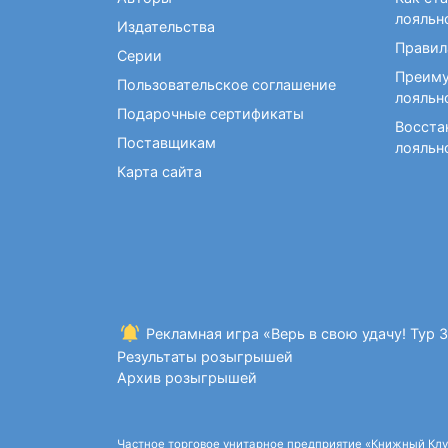
Фокусы и опыты
Кройка и шитье
Диетология
Экстрасенсорика и
лояльн
Издательства
Макраме. Бисероплетение
Учебные пособия по
ясновидение
Правил
медицине
Серии
Раскраски для взрослых
Преиму
Массаж. ЛФК
Рисование
Пользовательское соглашение
лояльн
Творческие блокноты
Подарочные сертификаты
Восста
Поставщикам
лояльн
Карта сайта
Рекламная игра «Верь в свою удачу! Тур 
Результаты розыгрышей
Архив розыгрышей
Частное торговое унитарное предприятие «Книжный Клуб»,