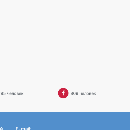
Забыли пароль?
795 человек
809 человек
й
E-mail: