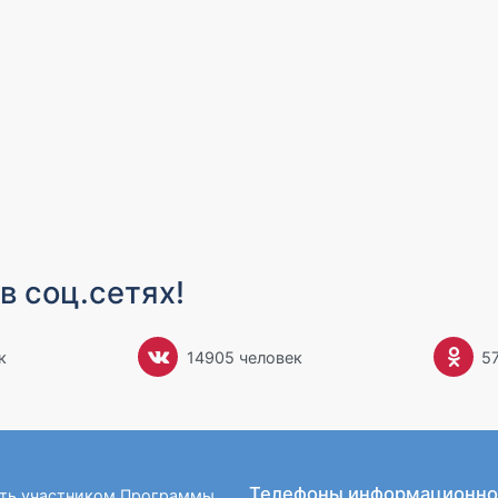
в соц.сетях!
к
14905 человек
5
Телефоны информационно
ать участником Программы