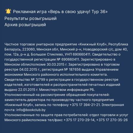
Рекламная игра «Верь в свою удачу! Тур 36»
Результаты розыгрышей
Архив розыгрышей
Частное торговое унитарное предприятие «Книжный Клуб», Республика
Беларусь, 223060, Минская обл, Минский р-н, Новодворский с/с, дом 40,
пом. 12а, р-н д. Большое Стиклево, УНП 690660411. Свидетельство о
государственной регистрации № 690660411. Зарегистрировано в
Минском облисполкоме 30.03.2015 г. Зарегистрировано в торговом
реестре 04.02.2015 г., регистрация № 187656 выдана Управлением
экономики Минского районного исполнительного комитета.
Свидетельство № 3/799 о регистрации в государственном реестре
издателей, изготовителей и распространителей печатных изданий
выдано 22.01.2015 г. Министерством информации РБ.
Уполномоченный на рассмотрение обращений покупателей:
заместитель директора по производству частного предприятия
«Книжный Клуб», запись по телефону +375 17 394-21-21. Электронная
почта: info@bookclub.by
Уполномоченные по защите прав потребителей: отдел торговли и услуг
Минского райисполкома тел/факс +375 17 270-29-14, +375 17 270-35-26