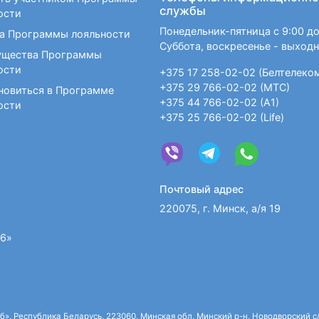
службы
ости
Понедельник-пятница с 9:00 до
а Программы лояльности
Суббота, воскресенье - выход
щества Программы
ости
+375 17 258-02-02 (Белтелеко
+375 29 766-02-02 (МТС)
новиться в Программе
+375 44 766-02-02 (А1)
ости
+375 25 766-02-02 (Life)
Почтовый адрес
220075, г. Минск, а/я 19
36»
 Республика Беларусь, 223060, Минская обл, Минский р-н, Новодворский с/с,