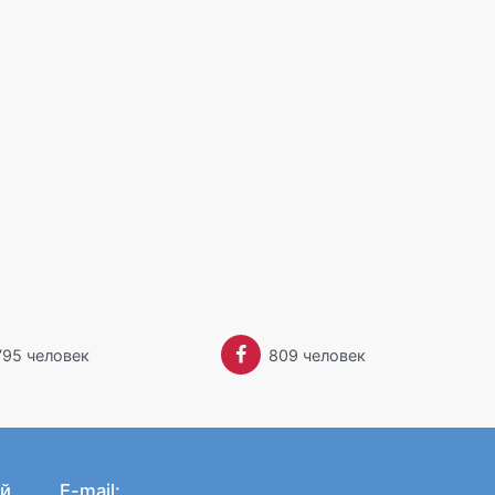
795 человек
809 человек
й
E-mail: