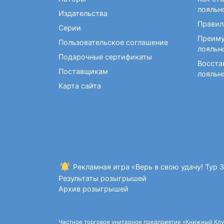
Фокусы и опыты
Кройка и шитье
Диетология
Экстрасенсорика и
лояльн
Издательства
Макраме. Бисероплетение
Учебные пособия по
ясновидение
Правил
медицине
Серии
Раскраски для взрослых
Преиму
Массаж. ЛФК
Рисование
Пользовательское соглашение
лояльн
Творческие блокноты
Подарочные сертификаты
Восста
Поставщикам
лояльн
Карта сайта
Рекламная игра «Верь в свою удачу! Тур 
Результаты розыгрышей
Архив розыгрышей
Частное торговое унитарное предприятие «Книжный Клуб»,