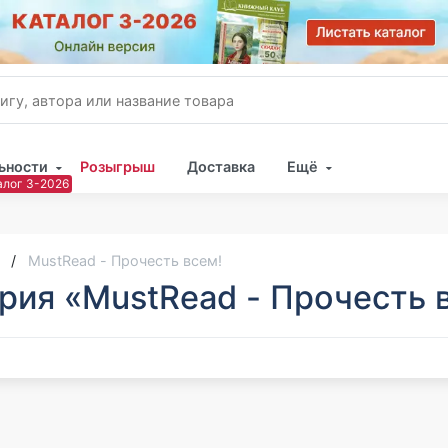
ьности
Розыгрыш
Доставка
Ещё
Имя
Пар
MustRead - Прочесть всем!
рия «MustRead - Прочесть 