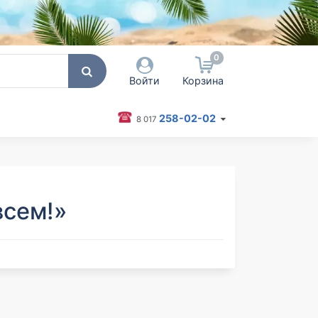
0
Войти
Корзина
258-02-02
8 017
 пользователя / Email
оль
всем!»
Запомнить меня
Согласен на обработку
персональных данных
Войти
Забыли пароль?