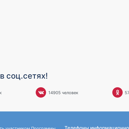
в соц.сетях!
к
14905 человек
5
Телефоны информационно
ать участником Программы