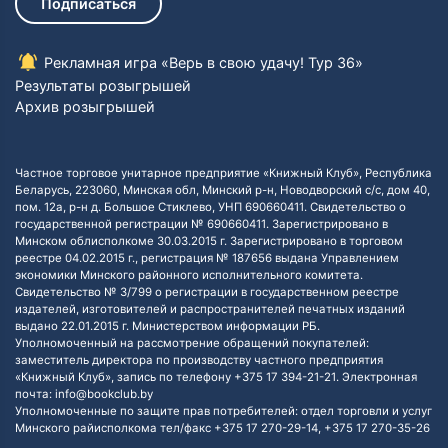
Подписаться
Рекламная игра «Верь в свою удачу! Тур 36»
Результаты розыгрышей
Архив розыгрышей
Частное торговое унитарное предприятие «Книжный Клуб», Республика
Беларусь, 223060, Минская обл, Минский р-н, Новодворский с/с, дом 40,
пом. 12а, р-н д. Большое Стиклево, УНП 690660411. Свидетельство о
государственной регистрации № 690660411. Зарегистрировано в
Минском облисполкоме 30.03.2015 г. Зарегистрировано в торговом
реестре 04.02.2015 г., регистрация № 187656 выдана Управлением
экономики Минского районного исполнительного комитета.
Свидетельство № 3/799 о регистрации в государственном реестре
издателей, изготовителей и распространителей печатных изданий
выдано 22.01.2015 г. Министерством информации РБ.
Уполномоченный на рассмотрение обращений покупателей:
заместитель директора по производству частного предприятия
«Книжный Клуб», запись по телефону +375 17 394-21-21. Электронная
почта: info@bookclub.by
Уполномоченные по защите прав потребителей: отдел торговли и услуг
Минского райисполкома тел/факс +375 17 270-29-14, +375 17 270-35-26