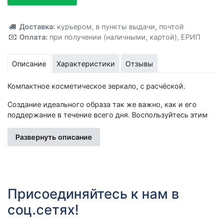
Доставка:
курьером
,
в пункты выдачи
,
почтой
Оплата:
при получении (наличными, картой)
,
ЕРИП
Описание
Характеристики
Отзывы
Компактное косметическое зеркало, с расчёской.
Создание идеального образа так же важно, как и его
поддержание в течение всего дня. Воспользуйтесь этим
удобным аксессуаром, чтобы за считанные секунды
подправить макияж или причёску. Удобная форма и
Развернуть описание
компактный размер расчёски позволят вместить её даже
в самую миниатюрную сумочку, а крышка с зеркалом
защитит подклад от случайной порчи.
Убедиться в своей неотразимости и быть всегда на
Присоединяйтесь к нам в
высоте-Вам поможет карманное складное зеркальце,
соц.сетях!
аксессуар на все случаи жизни!