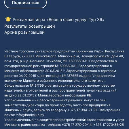
Подписаться
Рекламная игра «Верь в свою удачу! Тур 36»
Результаты розыгрышей
Архив розыгрышей
Частное торговое унитарное предприятие «Книжный Клуб», Республика
Беларусь, 223060, Минская обл, Минский р-н, Новодворский с/с, дом 40,
пом. 12а, р-н д. Большое Стиклево, УНП 690660411. Свидетельство о
государственной регистрации № 690660411. Зарегистрировано в
Минском облисполкоме 30.03.2015 г. Зарегистрировано в торговом
реестре 04.02.2015 г., регистрация № 187656 выдана Управлением
экономики Минского районного исполнительного комитета.
Свидетельство № 3/799 о регистрации в государственном реестре
издателей, изготовителей и распространителей печатных изданий
выдано 22.01.2015 г. Министерством информации РБ.
Уполномоченный на рассмотрение обращений покупателей:
заместитель директора по производству частного предприятия
«Книжный Клуб», запись по телефону +375 17 394-21-21. Электронная
почта: info@bookclub.by
Уполномоченные по защите прав потребителей: отдел торговли и услуг
Минского райисполкома тел/факс +375 17 270-29-14, +375 17 270-35-26