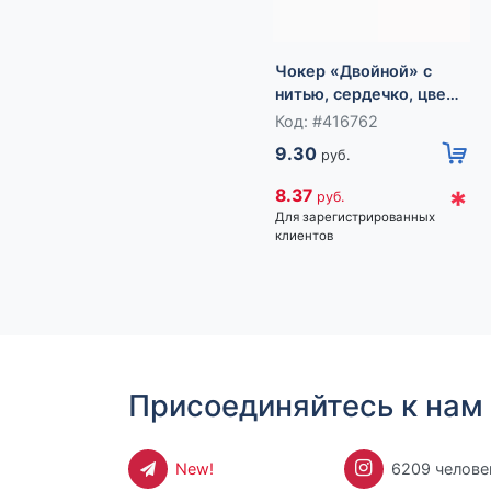
Чокер «Двойной» с
нитью, сердечко, цвет
бело-чёрный в
Код: #416762
серебре, L=32 см
9.30
руб.
*
8.37
руб.
Для зарегистрированных
клиентов
Присоединяйтесь к нам 
New!
6209 челове