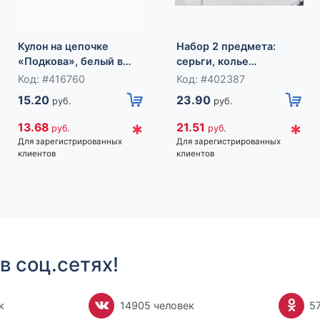
Кулон на цепочке
Набор 2 предмета:
«Подкова», белый в
серьги, колье
золоте, 45 см
«Изумление» цветение,
Код: #416760
Код: #402387
цвет белый в золоте,
15.20
23.90
руб.
руб.
42 см
*
*
13.68
21.51
руб.
руб.
Для зарегистрированных
Для зарегистрированных
клиентов
клиентов
в соц.сетях!
к
14905 человек
5