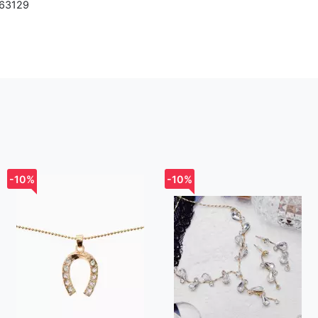
163129
д. Большое
-10%
-10%