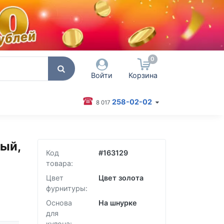
0
Войти
Корзина
258-02-02
8 017
 пользователя / Email
ный,
оль
Код
#
163129
товара:
Запомнить меня
Цвет
Цвет золота
фурнитуры:
Согласен на обработку
персональных данных
Основа
На шнурке
Войти
для
кулона: