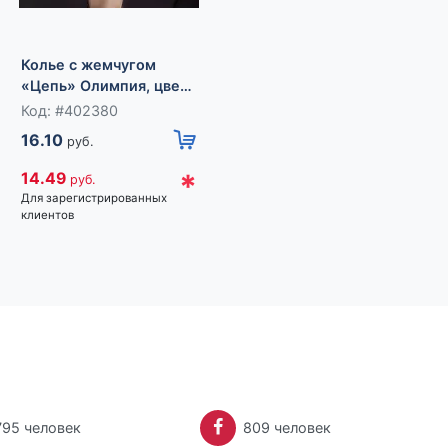
Кулон на шнурке
"Солнце" (цвет:
чернёное серебро)
Код: #138345
Колье с жемчугом
11.30
руб.
«Цепь» Олимпия, цвет
белый в золоте, 32 см
Код: #402380
*
10.17
руб.
16.10
Для зарегистрированных
руб.
клиентов
*
14.49
руб.
Для зарегистрированных
клиентов
795 человек
809 человек