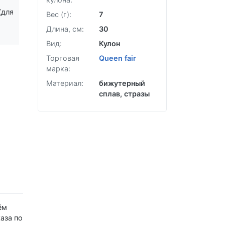
Забыли пароль?
(для
Вес (г):
7
Длина, см:
30
Вид:
Кулон
Торговая
Queen fair
марка:
Материал:
бижутерный
сплав
стразы
ём
аза по