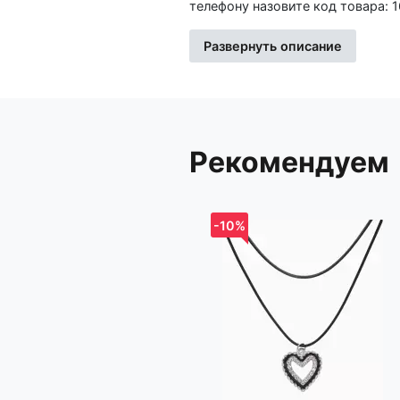
телефону назовите код товара: 
Развернуть описание
Изготовитель: Иу Жусима Крафтс Кампани Лимитед, ФЗ, номер 781, Чаочжоу Норс Роад, Иу Сити,
Чжэцйан, Китай
Импортер: Частное торговое унитарное предприятие «Книжный Клуб», Республика Беларусь,
223060, Минская обл., Минский р-н, Новодворский с/с, дом 40, помещение 12а, р-н 
Стиклево
Рекомендуем
-10%