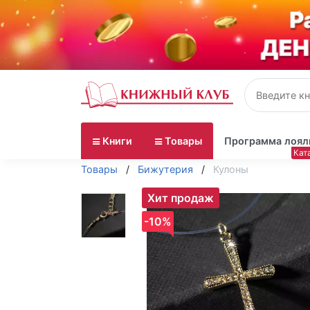
Книги
Товары
Программа лоял
Товары
Бижутерия
Кулоны
Хит продаж
-10%