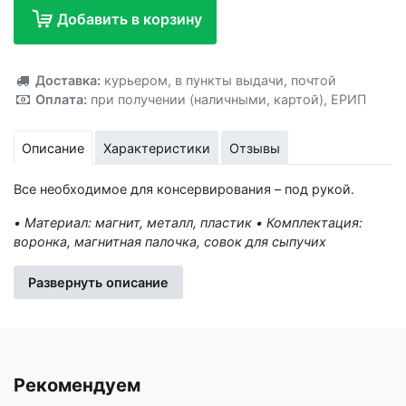
Добавить в корзину
Добавлено!
Доставка:
курьером
,
в пункты выдачи
,
почтой
Оплата:
при получении (наличными, картой)
,
ЕРИП
Описание
Характеристики
Отзывы
Все необходимое для консервирования – под рукой.
• Материал: магнит, металл, пластик • Комплектация:
воронка, магнитная палочка, совок для сыпучих
продуктов, стерилизатор, насадка на стерилизатор.
Это отличная покупка по хорошей цене! Надеемся, вы не
Развернуть описание
забудете поставить оценку этому товару. Для вашего
удобства при оформлении заказа по телефону назовите
код товара: 124129
Рекомендуем
Изготовитель: ООО «НПФ ЭНТЕН», 129164, Россия, г.
Москва, пр-т Мира, д. 118