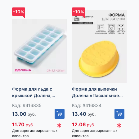
Импортер: Частное торговое унитарное предприятие
-10%
-10%
-1
«Книжный Клуб», Республика Беларусь, 223060, Минская
обл., Минский р-н, Новодворский с/с, дом 40, помещение
12а, р-н д. Большое Стиклево
Но
уд
кос
Ко
Форма для льда с
Форма для выпечки
не
4.
крышкой Доляна,
Доляна «Пасхальное
пластик, 25×9.5×2.5 см,
яйцо», 20.5×15.7×4.4
Код: #416835
Код: #416834
4.
14 ячеек (4×3×2 см),
см, силикон, жёлтая
Для
13.00
13.40
руб.
руб.
голубая
кли
*
*
11.70
12.06
руб.
руб.
Для зарегистрированных
Для зарегистрированных
клиентов
клиентов