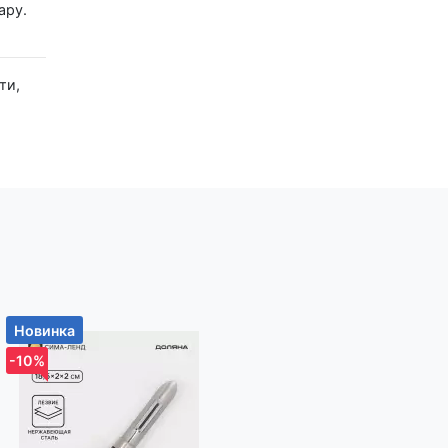
ару.
Новинка
Новинка
-10%
-10%