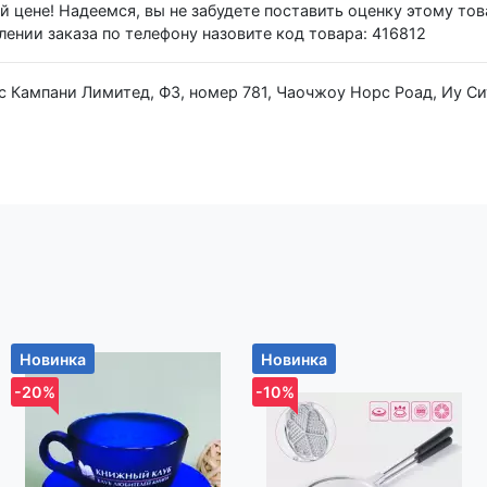
й цене! Надеемся, вы не забудете поставить оценку этому тов
ении заказа по телефону назовите код товара: 416812
р-н, Новодворский с/с, дом 40, помещение 12а
Новинка
Новинка
-20%
-10%