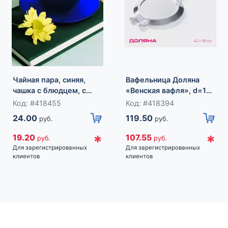
Чайная пара, синяя,
Вафельница Доляна
чашка с блюдцем, с
«Венская вафля», d=18
нанесенным логопитом.
см, алюминий,
Код: #418455
Код: #418394
серебристая
24.00
119.50
руб.
руб.
*
*
19.20
107.55
руб.
руб.
Для зарегистрированных
Для зарегистрированных
клиентов
клиентов