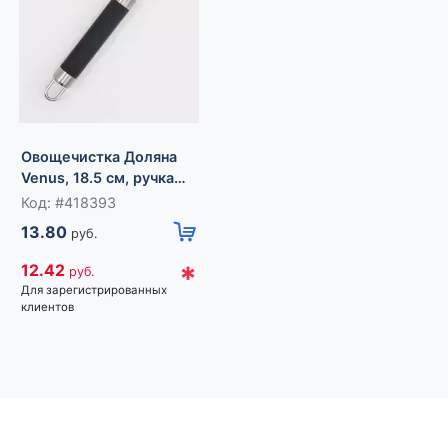
Венчик для взбивания
Овощечистка Доляна
Доляна «Профи», 25
Venus, 18.5 см, ручка
см, голубой
Код: #418390
софт тач, чёрная
Код: #418393
10.60
руб.
13.80
руб.
*
9.54
руб.
*
12.42
руб.
Для зарегистрированных
Для зарегистрированных
клиентов
клиентов