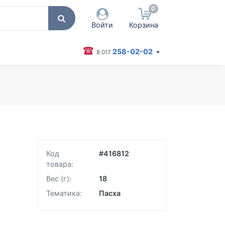
0
Войти
Корзина
258-02-02
8 017
 пользователя / Email
оль
Запомнить меня
Согласен на обработку
персональных данных
Код
#
416812
Войти
товара:
Забыли пароль?
Вес (г):
18
Тематика:
Пасха