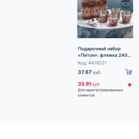
Подарочный набор
«Питон»: фляжка 240
мл, 4 рюмки, воронка
Код: #418521
37.67
руб.
*
33.91
руб.
Для зарегистрированных
клиентов