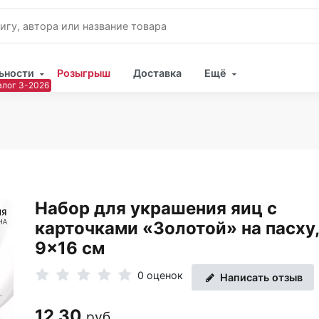
ьности
Розыгрыш
Доставка
Ещё
Имя
Пар
Набор для украшения яиц с
карточками «Золотой» на пасху,
9×16 см
0 оценок
Написать отзыв
12.30
руб.