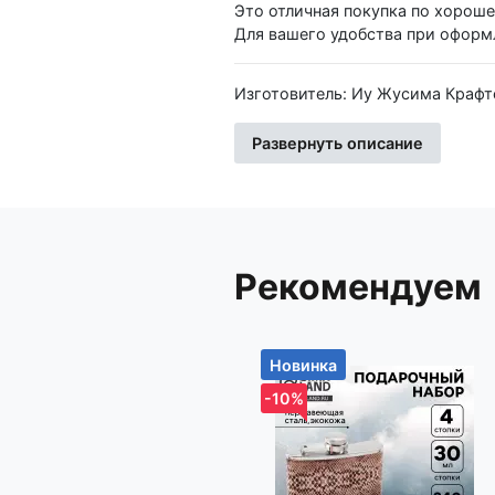
Это отличная покупка по хороше
Для вашего удобства при оформл
Изготовитель: Иу Жусима Крафтс Кампани Лимитед, ФЗ, номер 781, Чаочжоу Норс Роад, Иу Сити,
Чжэцйан, Китай
Импортер: Частное торговое унитарное предприятие «Книжный Клуб», Республика Беларусь,
Развернуть описание
223060, Минская обл., Минский 
Рекомендуем
Новинка
-10%