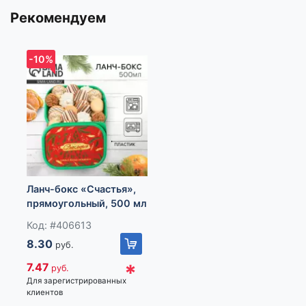
Если у вас есть вопросы по данному товару, Вы всегда
Рекомендуем
можете позвонить в нашу информационную службу
(озвучив код товара: 189386) и наши сотрудники ответят
на все интересующие вас вопросы.
-10%
Изготовитель: Иу Жусима Крафтс Кампани Лимитед, ФЗ,
номер 781, Чаочжоу Норс Роад, Иу Сити, Чжэцйан, Китай
Импортер: Частное торговое унитарное предприятие
«Книжный Клуб», Республика Беларусь, 223060, Минская
обл., Минский р-н, Новодворский с/с, дом 40, помещение
12а
Ланч-бокс «Счастья»,
прямоугольный, 500 мл
Код: #406613
8.30
руб.
*
7.47
руб.
Для зарегистрированных
клиентов