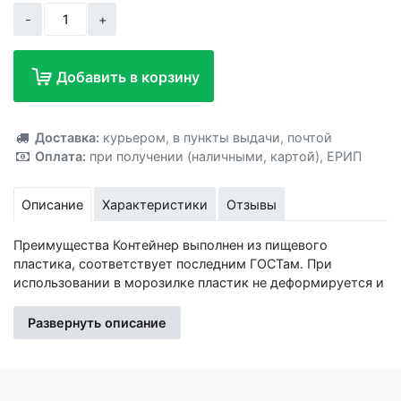
-
+
Добавить в корзину
Добавлено!
Доставка:
курьером
,
в пункты выдачи
,
почтой
Оплата:
при получении (наличными, картой)
,
ЕРИП
Описание
Характеристики
Отзывы
Преимущества Контейнер выполнен из пищевого
пластика, соответствует последним ГОСТам. При
использовании в морозилке пластик не деформируется и
не трескается. Крышка имеет специальный выступ, чтобы
её проще было открыть. Контейнер лёгкий по весу и
Развернуть описание
благодаря своей форме занимает совсем немного места
в морозильной камере. Контейнеры штабелируются. Ваша
еда надолго сохранит свой вкус, свежесть и полезные
свойства в контейнере для замораживания «Морозко».