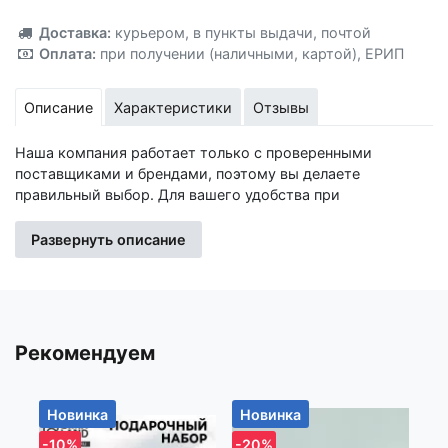
Добавлено!
Доставка:
курьером
,
в пункты выдачи
,
почтой
Оплата:
при получении (наличными, картой)
,
ЕРИП
Описание
Характеристики
Отзывы
Наша компания работает только с проверенными
поставщиками и брендами, поэтому вы делаете
правильный выбор. Для вашего удобства при
оформлении заказа по телефону назовите код товара:
416516
Развернуть описание
Изготовитель: Иу Жусима Крафтс Кампани Лимитед, ФЗ,
номер 781, Чаочжоу Норс Роад, Иу Сити, Чжэцйан, Китай
Импортер: Частное торговое унитарное предприятие
Рекомендуем
«Книжный Клуб», Республика Беларусь, 223060, Минская
обл., Минский р-н, Новодворский с/с, дом 40, помещение
12а
Новинка
Новинка
Н
-10%
-20%
-1