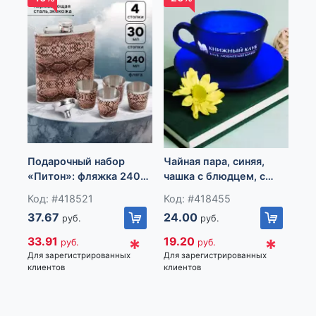
Ва
Подарочный набор
Чайная пара, синяя,
«В
«Питон»: фляжка 240
чашка с блюдцем, с
см
Ко
мл, 4 рюмки, воронка
нанесенным логопитом.
се
Код: #418521
Код: #418455
11
37.67
24.00
руб.
руб.
10
*
*
33.91
19.20
руб.
руб.
Для
Для зарегистрированных
Для зарегистрированных
кли
клиентов
клиентов