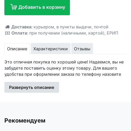
Добавить в корзину
Добавлено!
Доставка:
курьером
,
в пункты выдачи
,
почтой
Оплата:
при получении (наличными, картой)
,
ЕРИП
Описание
Характеристики
Отзывы
Это отличная покупка по хорошей цене! Надеемся, вы не
забудете поставить оценку этому товару. Для вашего
удобства при оформлении заказа по телефону назовите
код товара: 416792
Развернуть описание
Изготовитель: Иу Жусима Крафтс Кампани Лимитед, ФЗ,
номер 781, Чаочжоу Норс Роад, Иу Сити, Чжэцйан, Китай
Импортер: Частное торговое унитарное предприятие
«Книжный Клуб», Республика Беларусь, 223060, Минская
Рекомендуем
обл., Минский р-н, Новодворский с/с, дом 40, помещение
12а