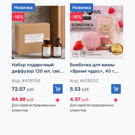
Новинка
Новинка
Н
-10%
-10%
-1
Набор подарочный:
Бомбочка для ванны
Бо
диффузор 120 мл, свеча
«Время чудес», 40 г,
«В
ароматическая, 120 г,
аромат ягодный,
пра
Код: #418556
Код: #418552
Ко
Красное помело
Чистое счастье
ар
72.07
5.53
5.
руб.
руб.
ко
сч
*
*
64.86
4.97
4.
руб.
руб.
Для зарегистрированных
Для зарегистрированных
Для
клиентов
клиентов
кли