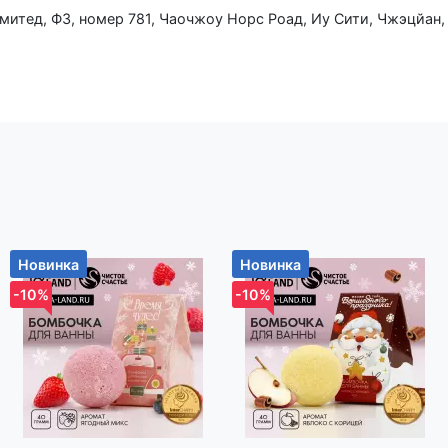
ижный Клуб», РБ, 223060, Минская обл., Минский р-н,
-н д. Большое Стиклево
Новинка
Новинка
-10%
-10%