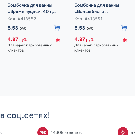
Бомбочка для ванны
Бомбочка для ванны
«Время чудес», 40 г,
«Волшебного
аромат ягодный,
праздника!», 40 г,
Код: #418552
Код: #418551
Чистое счастье
аромат яблока с
5.53
5.53
руб.
руб.
корицей, Чистое
счастье
*
*
4.97
4.97
руб.
руб.
Для зарегистрированных
Для зарегистрированных
клиентов
клиентов
в соц.сетях!
к
14905 человек
5