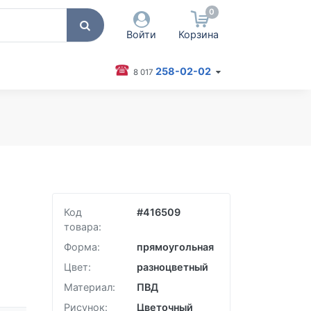
0
Войти
Корзина
258-02-02
8 017
 пользователя / Email
оль
Запомнить меня
Согласен на обработку
персональных данных
Код
#
416509
Войти
товара:
Забыли пароль?
Форма:
прямоугольная
Цвет:
разноцветный
Материал:
ПВД
Рисунок:
Цветочный