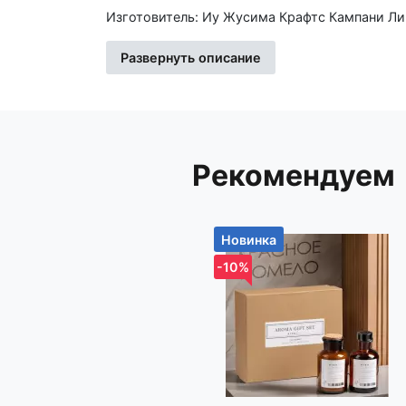
Изготовитель: Иу Жусима Крафтс Кампани Лимитед, ФЗ, номер 781, Чаочжоу Норс Роад, Иу Сити, Чжэцйан, Китай
Частное торговое унитарное предприятие «Кн
Новодворский с/с, дом 40, помещение 12а, р
Развернуть описание
Рекомендуем
Новинка
-10%