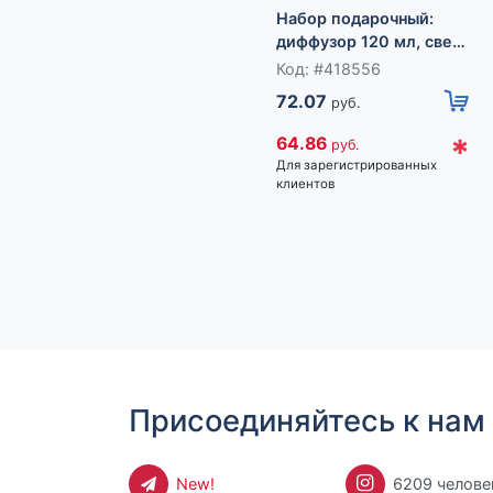
Набор подарочный:
диффузор 120 мл, свеча
ароматическая, 120 г,
Код: #418556
Красное помело
72.07
руб.
*
64.86
руб.
Для зарегистрированных
клиентов
Присоединяйтесь к нам 
New!
6209 челове