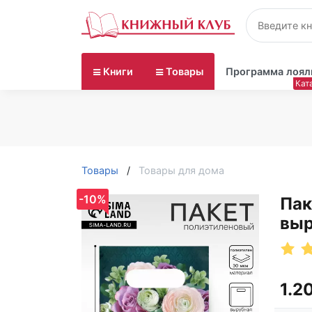
Книги
Товары
Программа лоял
Товары
Товары для дома
-10%
Пак
выр
1.2