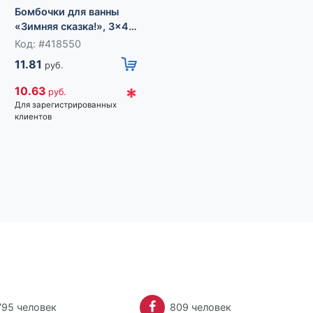
Бомбочки для ванны
«Зимняя сказка!», 3×40
г, Чистое счастье
Код: #418550
Бомбочки для ванны
11.81
руб.
«Сияй!», 3×40 г,
Чистое счастье
Код: #418549
*
10.63
руб.
11.81
Для зарегистрированных
руб.
клиентов
*
10.63
руб.
Для зарегистрированных
клиентов
795 человек
809 человек