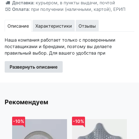
Добавлено!
Доставка:
курьером
,
в пункты выдачи
,
почтой
Оплата:
при получении (наличными, картой)
,
ЕРИП
Описание
Характеристики
Отзывы
Наша компания работает только с проверенными
поставщиками и брендами, поэтому вы делаете
правильный выбор. Для вашего удобства при
оформлении заказа по телефону назовите код товара:
414912
Развернуть описание
Изготовитель: Иу Жусима Крафтс Кампани Лимитед, ФЗ,
номер 781, Чаочжоу Норс Роад, Иу Сити, Чжэцйан, Китай
Импортер: Частное торговое унитарное предприятие
Рекомендуем
«Книжный Клуб», Республика Беларусь, 223060, Минская
обл., Минский р-н, Новодворский с/с, дом 40, помещение
12а, р-н д. Большое Стиклево
-10%
-10%
-1