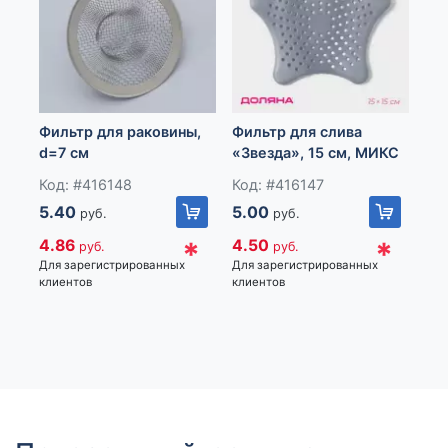
Фильтр для раковины,
Фильтр для слива
Су
d=7 см
«Звезда», 15 см, МИКС
пр
10.
Код: #416148
Код: #416147
Ко
се
5.40
5.00
16
руб.
руб.
*
*
4.86
4.50
14
руб.
руб.
Для зарегистрированных
Для зарегистрированных
Для
клиентов
клиентов
кли