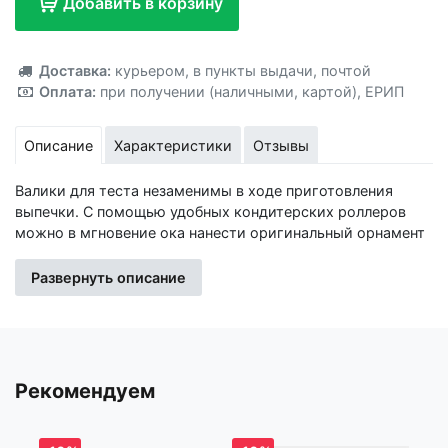
Добавить в корзину
Добавлено!
Доставка:
курьером
,
в пункты выдачи
,
почтой
Оплата:
при получении (наличными, картой)
,
ЕРИП
Описание
Характеристики
Отзывы
Валики для теста незаменимы в ходе приготовления
выпечки. С помощью удобных кондитерских роллеров
можно в мгновение ока нанести оригинальный орнамент
на поверхность заготовки или проколоть коржи для
выпускания излишек воздуха.
Развернуть описание
В каталоге нашего интернет-магазина представлен
огромный выбор кулинарных инструментов данного
предназначения с разнообразными насадками и
оригинальной фактурой. Кроме того, универсальные
Рекомендуем
приборы подходят не только для украшения, но и для
эффективного тиснения теста.
Это отличная покупка по хорошей цене! Надеемся, вы не