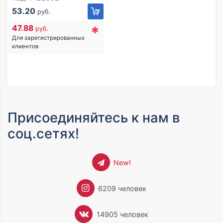
позволяющее обрести
53.20
руб.
ясность ума, хорошую
память и спасти мозг от
*
47.88
руб.
болезни Альцгеймера
Для зарегистрированных
клиентов
Присоединяйтесь к нам в
соц.сетях!
New!
6209 человек
14905 человек