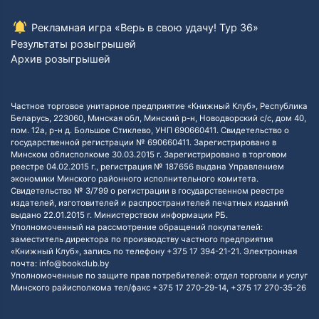
Рекламная игра «Верь в свою удачу! Тур 36»
Результаты розыгрышей
Архив розыгрышей
Частное торговое унитарное предприятие «Книжный Клуб», Республика
Беларусь, 223060, Минская обл, Минский р-н, Новодворский с/с, дом 40,
пом. 12а, р-н д. Большое Стиклево, УНП 690660411. Свидетельство о
государственной регистрации № 690660411. Зарегистрировано в
Минском облисполкоме 30.03.2015 г. Зарегистрировано в торговом
реестре 04.02.2015 г., регистрация № 187656 выдана Управлением
экономики Минского районного исполнительного комитета.
Свидетельство № 3/799 о регистрации в государственном реестре
издателей, изготовителей и распространителей печатных изданий
выдано 22.01.2015 г. Министерством информации РБ.
Уполномоченный на рассмотрение обращений покупателей:
заместитель директора по производству частного предприятия
«Книжный Клуб», запись по телефону +375 17 394-21-21. Электронная
почта: info@bookclub.by
Уполномоченные по защите прав потребителей: отдел торговли и услуг
Минского райисполкома тел/факс +375 17 270-29-14, +375 17 270-35-26