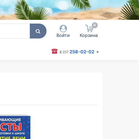
0
Войти
Корзина
258-02-02
8 017
 пользователя / Email
оль
Запомнить меня
Согласен на обработку
персональных данных
Войти
Забыли пароль?