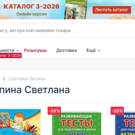
ьности
Розыгрыш
Доставка
Ещё
Имя
Пар
Светлана Липина
пина Светлана
-20%
-20%