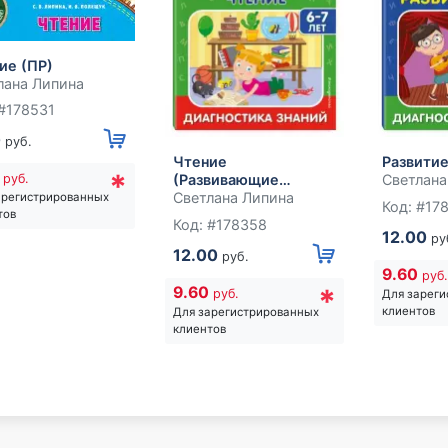
ие (ПР)
лана Липина
 #178531
0
руб.
Чтение
Развитие
*
0
руб.
(Развивающие
Светлана
задания и тесты для
Светлана Липина
арегистрированных
Код: #17
тов
дошкольников)
Код: #178358
12.00
ру
12.00
руб.
9.60
руб.
*
9.60
руб.
Для зарег
клиентов
Для зарегистрированных
клиентов