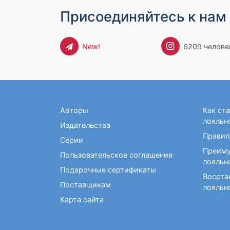
Фокусы и опыты
Кройка и шитье
Диетология
Экстрасенсорика и
Присоединяйтесь к нам 
Макраме. Бисероплетение
Учебные пособия по
ясновидение
медицине
Раскраски для взрослых
Массаж. ЛФК
Рисование
New!
6209 челове
Творческие блокноты
Авторы
Как ст
лояльн
Издательства
Правил
Серии
Преиму
Пользовательское соглашение
лояльн
Подарочные сертификаты
Восста
Поставщикам
лояльн
Карта сайта