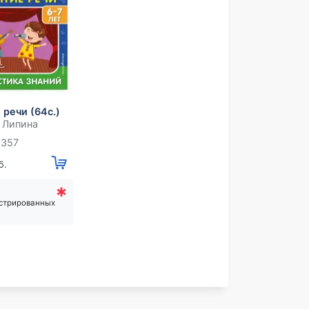
 речи (64с.)
 Липина
8357
б.
*
истрированных