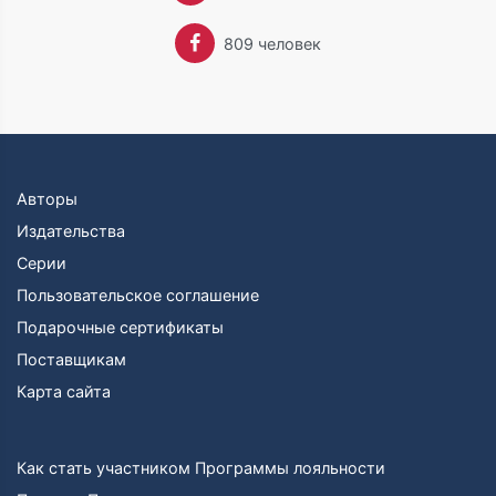
же году во Франции погиб ее жених лейтенант Генри,
и каждый год в день его смерти она посылала его
809 человек
матери цветы.
В 1922 году под именем Пегги (ее школьное
прозвище) Митчелл поступила на работу в газету
«Атланта Джорнал», став со временем ведущим
репортером.
В 1925 году она вышла замуж за страхового агента
Джона Марша. Травма лодыжки, полученная в 1926
Авторы
году, сделала работу репортера невозможной.
Издательства
Митчелл ушла из газеты и с той поры вела жизнь
Серии
обычной провинциальной леди, как себя и называла,
поселившись с мужем неподалеку от прославленной
Пользовательское соглашение
ею Персиковой улицы.
Подарочные сертификаты
Поощряемая мужем, Маргарет начала работу над
Поставщикам
романом, которая продолжалась десять лет.
Эпизоды писались случайно, затем собирались
Карта сайта
воедино. В течение много времени Митчелл
проводила кропотливую работу над текстом,
особенное внимание обращая на исторические
Как стать участником Программы лояльности
детали и даты.