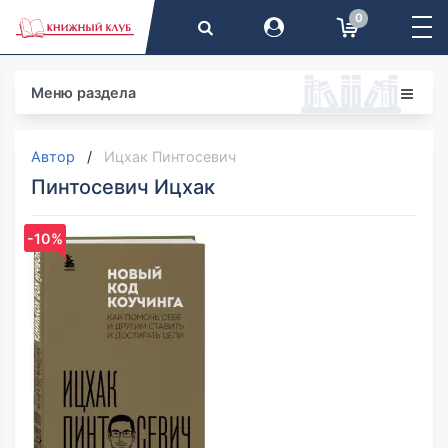
0
Меню раздела
Автор
Ицхак Пинтосевич
Пинтосевич Ицхак
-10%