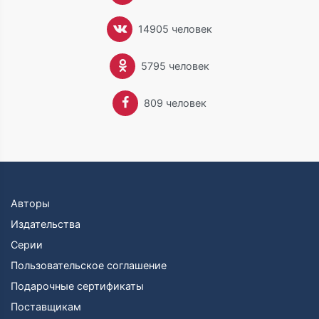
карикатурном виде.
В 1832 году, достигнув совершеннолетия, Теккерей
14905 человек
получил наследство — доход примерно в 500 фунтов
в год. Он быстро растратил его, отчасти проиграв в
5795 человек
карты, отчасти — в неудачных попытках
литературного издательства (обе финансируемые им
газеты, The National Standard и The Constitutional,
809 человек
обанкротились).
В 1837 году Теккерей женился, но семейная жизнь
принесла ему немало горечи вследствие
психического недуга жены. После того как жену
пришлось изолировать, Теккерей жил в обществе
двух дочерей (третья умерла в младенчестве).
Первый роман Теккерея «Кэтрин» (Catherine) был
Авторы
напечатан в журнале Frazer’s Magazine в 1839-40
Издательства
годах. Кроме постоянного сотрудничества с этим
Серии
журналом, Теккерей писал для The New Monthly
Magazine, где под псевдонимом Майкла Титмарша
Пользовательское соглашение
появилась его «Книга парижских зарисовок» (The
Подарочные сертификаты
Paris Sketch Book). В 1843 году вышла его «Книга
Поставщикам
ирландских зарисовок» (Irish Sketch Book).