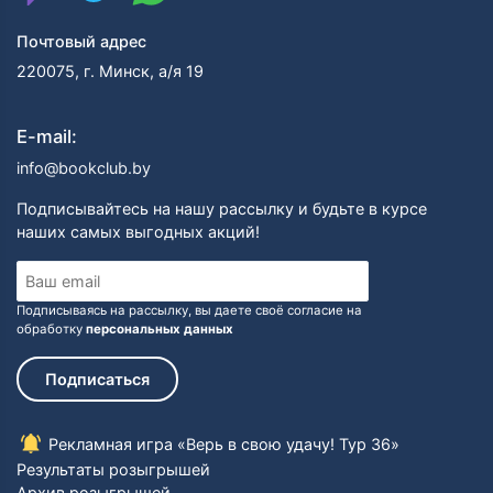
В 1857-59 годах Теккерей опубликовал продолжение
Почтовый адрес
«Эсмонда» — роман «Виргинцы» (The Virginians), в
1859 году стал редактором-издателем журнала
220075, г. Минск, а/я 19
«Корнхилл».
Уильям Теккерей умер 24 декабря 1863 года от
E-mail:
инсульта и был похоронен на лондонском кладбище
Кенсал Грин. Его последний роман, «Дени Дюваль»
info@bookclub.by
(Denis Duval), остался незаконченным.
Подписывайтесь на нашу рассылку и будьте в курсе
наших самых выгодных акций!
Подписываясь на рассылку, вы даете своё согласие на
обработку
персональных данных
Подписаться
Рекламная игра «Верь в свою удачу! Тур 36»
Результаты розыгрышей
Архив розыгрышей