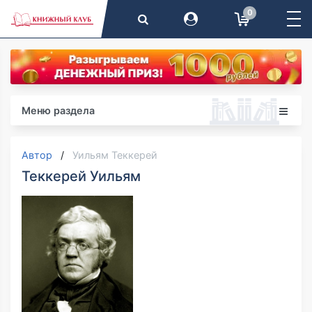
0
Меню раздела
Автор
Уильям Теккерей
Теккерей Уильям