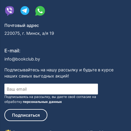
впадала в невероятную раздражительность. Леонард
несколько раз приглашал известного в то время
доктора-психиатра Октавию Уилберфорс, которая
отмечала ухудшения в состоянии Вирджинии, но
Почтовый адрес
помочь ничем не могла. По мнению современных
психиатров и психологов, которые тщательно
220075, г. Минск, а/я 19
изучили историю болезни Вулф по сохранившимся
документам и воспоминаниям современников,
E-mail:
писательница страдала серьезной формой
маниакально-депрессивного психоза, при котором
info@bookclub.by
стадии мании (т. е. душевного подъема, прилива
физических и творческих сил) чередуются со
Подписывайтесь на нашу рассылку и будьте в курсе
стадиями депрессии (полной апатии, физической и
наших самых выгодных акций!
эмоциональной угнетенности, зачастую
сопровождающейся суицидальным синдромом).
Возможно, причиной болезни была опухоль
Подписываясь на рассылку, вы даете своё согласие на
головного мозга, однако уровень медицины и
обработку
персональных данных
особенно диагностики в то время не был так высок,
как сегодня, поэтому лечение Вулф сводилось, в
Подписаться
основном, к усиленному питанию и полному покою —
т. е. как раз к тому, что она ненавидела больше
всего.