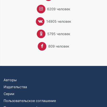
и Лесли Стивена в образах миссис и мистера Рэмзи.
6209 человек
И хотя опыт был успешным, произведение не
избавило писательницу от навязчивых мыслей об
отце. Патриархальный уклад в собственной семье
14905 человек
породил отторжение патриархального уклада в
обществе, что и выразилось в двух эссе Вирджинии,
5795 человек
которые стали классикой феминистской критики:
«Своя комната» (1929) и «Три гинеи» (1938). В
последнем эссе, в частности, она возлагает на
809 человек
общество, устроенное по законам патриархата, всю
ответственность за ставшую реальной угрозу
Второй мировой войны. Как и Э. М. Форстер в своих
«Записках об английском характере», Вирджиния
видит пороки общества в жесткой системе
образования, основанной на беспощадной
конкуренции. Именно эта система воспитывает
Авторы
мужчин жестокими, беспощадными и лишенными
Издательства
воображения. В этой же системе образования она
Серии
видела и корни всех ужасных качеств характера
своего отца.
Пользовательское соглашение
В первые месяцы войны образ отца вновь занимает