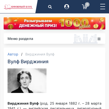
0
Меню раздела
Автор
Вирджиния Вулф
Вулф Вирджиния
Вирджиния Вулф
(род. 25 января 1882 г. – 28 марта
1941 г.) — английская писательница, литературный