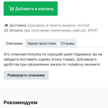
Добавить в корзину
Добавлено!
Доставка:
курьером
,
в пункты выдачи
,
почтой
Оплата:
при получении (наличными, картой)
,
ЕРИП
Описание
Характеристики
Отзывы
Это отличная покупка по хорошей цене! Надеемся, вы не
забудете поставить оценку этому товару. Для вашего
удобства при оформлении заказа по телефону назовите
код товара: 416166
Развернуть описание
Изготовитель: ООО "Сима Ленд", Россия, г.Екатеринбург,
ул. Черняховского, 86/8
Импортер: Частное торговое унитарное предприятие
«Книжный Клуб», Республика Беларусь, 223060, Минская
Рекомендуем
обл., Минский р-н, Новодворский с/с, дом 40, помещение
12а, р-н д. Большое Стиклево