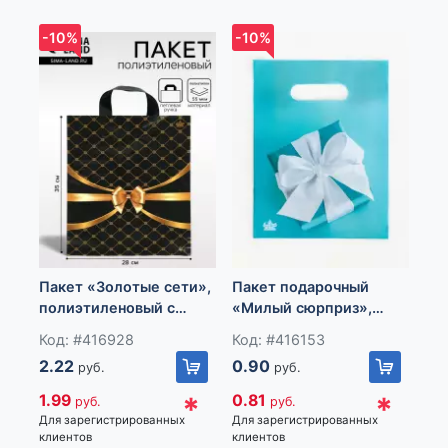
-10%
-10%
-1
Пакет «Золотые сети»,
Пакет подарочный
Па
полиэтиленовый с
«Милый сюрприз»,
но
петлевой ручкой,
полиэтиленовый с
«С
Код: #416928
Код: #416153
Ко
чёрный, 35×28 см, 55
вырубной ручкой, 19х25
Го
2.22
0.90
0.
руб.
руб.
мкм
см, 30 мкм
мк
*
*
1.99
0.81
0.
руб.
руб.
Для зарегистрированных
Для зарегистрированных
Для
клиентов
клиентов
кли