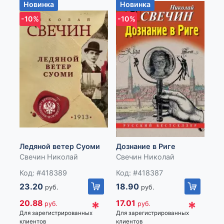
Новинка
Новинка
Н
-10%
-10%
-1
Уб
це
Ледяной ветер Суоми
Дознание в Риге
Св
Свечин Николай
Свечин Николай
Ко
Код: #418389
Код: #418387
18
23.20
18.90
руб.
руб.
17
*
*
20.88
17.01
руб.
руб.
Для
Для зарегистрированных
Для зарегистрированных
кли
клиентов
клиентов