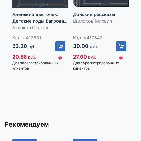
По
Аленький цветочек.
Донские рассказы
На
Детские годы Багрова-
Шолохов Михаил
Со
внука
Аксаков Сергей
Код: #417861
Код: #417347
23.20
30.00
руб.
руб.
Ко
30
*
*
20.88
27.00
руб.
руб.
Для зарегистрированных
Для зарегистрированных
27
клиентов
клиентов
Для
кли
Рекомендуем