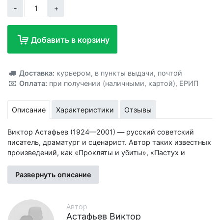
-
+
Добавить в корзину
Добавлено!
Доставка:
курьером
,
в пункты выдачи
,
почтой
Оплата:
при получении (наличными, картой)
,
ЕРИП
Описание
Характеристики
Отзывы
Виктор Астафьев (1924—2001) — русский советский
писатель, драматург и сценарист. Автор таких известных
произведений, как «Прокляты и убиты», «Пастух и
пастушка», «Конь с розовой гривой», «Васюткино озеро».
«Печальный детектив» — это реалистичный роман об
Развернуть описание
эпохе перестройки, опубликованный в 1986 году.
Милиционера Леонида Сошнина отправляют на пенсию по
инвалидности после ранений. После очередной ссоры от
Автор
него уходит жена Лерка, забрав с собой маленькую дочь.
Астафьев Виктор