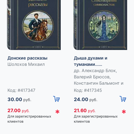
Донские рассказы
Дыша духами и
Шолохов Михаил
туманами...
Стихотворения
др. Александр Блок,
символистов
Валерий Брюсов,
Константин Бальмонт и
Код: #417347
Код: #417345
30.00
24.00
руб.
руб.
*
*
27.00
21.60
руб.
руб.
Для зарегистрированных
Для зарегистрированных
клиентов
клиентов