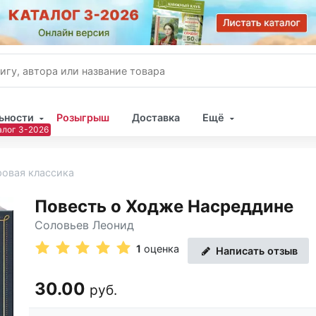
ьности
Розыгрыш
Доставка
Ещё
Имя
овая классика
Пар
Повесть о Ходже Насреддине
Соловьев Леонид
1
оценка
Написать отзыв
30.00
руб.