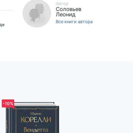
Автор
Соловьев
Леонид
Все книги автора
де
итого
х. Для
е
-10%
-10%