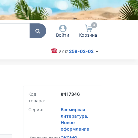
0
Войти
Корзина
258-02-02
8 017
 пользователя / Email
оль
Код
#
417346
Запомнить меня
товара:
Согласен на обработку
персональных данных
Серия:
Всемирная
литература.
Войти
Новое
Забыли пароль?
оформление
Издательство:
ЭКСМО