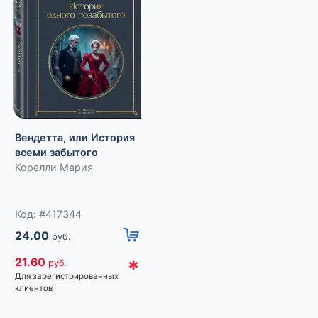
Вендетта, или История
Тень минувшего.
всеми забытого
Рассказы
Корелли Мария
Ефремов Иван
Код: #417343
Код: #417344
30.00
руб.
24.00
руб.
*
27.00
руб.
*
21.60
руб.
Для зарегистрированных
Для зарегистрированных
клиентов
клиентов