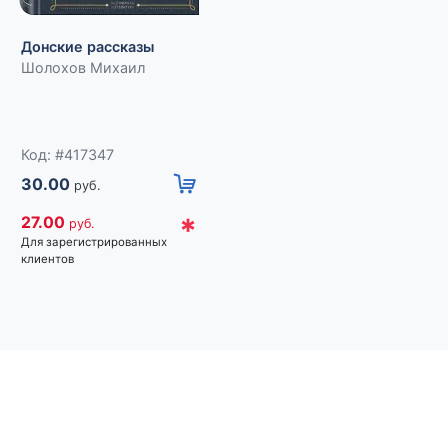
Дыша духами и
Донские рассказы
туманами...
Шолохов Михаил
Стихотворения
др. Александр Блок,
символистов
Валерий Брюсов,
Константин Бальмонт и
Код: #417345
Код: #417347
24.00
руб.
30.00
руб.
*
21.60
руб.
*
27.00
руб.
Для зарегистрированных
Для зарегистрированных
клиентов
клиентов