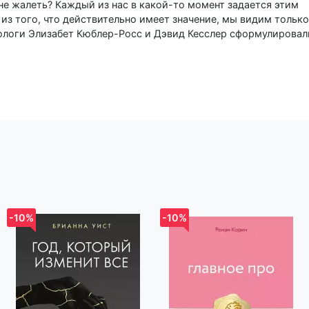
 не жалеть? Каждый из нас в какой-то момент задается этим
из того, что действительно имеет значение, мы видим только
ологи Элизабет Кюблер-Росс и Дэвид Кесслер сформулировал
ть, чтобы жить полной жизнью. Они о любви и счастье, о пот
ласии, об убегающем времени и страхе. Эти уроки – опыт жиз
прожитых лет на пороге смерти. И потому они бесценны.
и от людей, которые видели смерть» - правильный выбор и
его удобства при оформлении заказа по телефону назовите к
р-н, Новодворский с/с, дом 40, помещение 12а
-10%
-10%