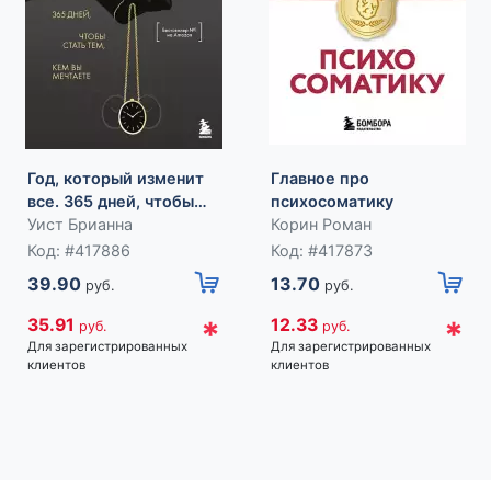
Год, который изменит
Главное про
все. 365 дней, чтобы
психосоматику
стать тем, кем вы
Уист Брианна
Корин Роман
мечтаете
Код: #417886
Код: #417873
39.90
13.70
руб.
руб.
*
*
35.91
12.33
руб.
руб.
Для зарегистрированных
Для зарегистрированных
клиентов
клиентов