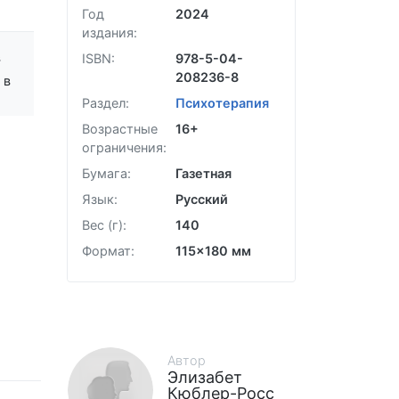
Год
2024
издания:
в
ISBN:
978-5-04-
208236-8
 в
Раздел:
Психотерапия
Возрастные
16+
ограничения:
Бумага:
Газетная
Язык:
Русский
Вес (г):
140
Формат:
115x180 мм
Автор
Элизабет
Кюблер-Росс