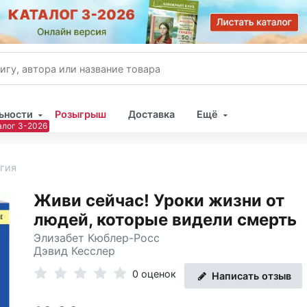
ьности
Розыгрыш
Доставка
Ещё
Имя
гия
Пар
Живи сейчас! Уроки жизни от
людей, которые видели смерть
Элизабет Кюблер-Росс
Дэвид Кесслер
0 оценок
Написать отзыв