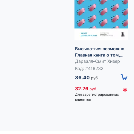
Высыпаться возможно.
Главная книга о том,
как перестать бороться
Дарвалл-Смит Хизер
с нарушениями сна и
Код: #418232
вернуть себе силы и
36.40
руб.
энергию
*
32.76
руб.
Для зарегистрированных
клиентов