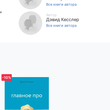
Все книги автора
и
Автор
ерях и
Дэвид Кесслер
ни
Все книги автора
од
-10%
-10%