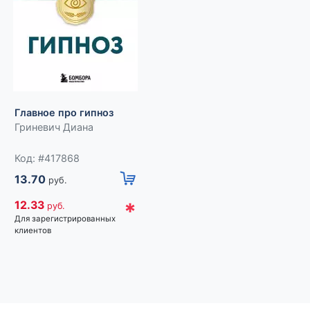
Главное про гипноз
Главное про ТРИЗ
Гриневич Диана
Орлов Марк
Код: #417868
Код: #417855
13.70
руб.
13.70
руб.
*
12.33
руб.
*
12.33
руб.
Для зарегистрированных
Для зарегистрированных
клиентов
клиентов