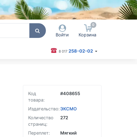
0
Войти
Корзина
258-02-02
8 017
 пользователя / Email
оль
Код
#
408655
Запомнить меня
товара:
Согласен на обработку
персональных данных
Издательство:
ЭКСМО
Количество
272
Войти
страниц:
Забыли пароль?
Переплет:
Мягкий