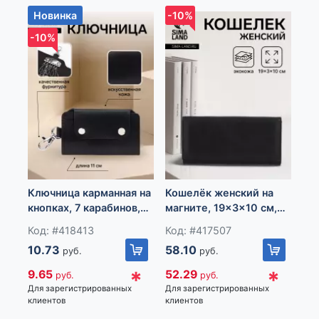
обл., Минский р-н, Новодворский с/с, дом 40, помещение
Новинка
-10%
-1
12а
-10%
Ко
ма
Ко
Ключница карманная на
Кошелёк женский на
58
кнопках, 7 карабинов,
магните, 19×3×10 см,
размер 11×2×6.5 см,
однотонный, чёрный
Код: #418413
Код: #417507
52
черная
Для
10.73
58.10
руб.
руб.
кли
*
*
9.65
52.29
руб.
руб.
Для зарегистрированных
Для зарегистрированных
клиентов
клиентов