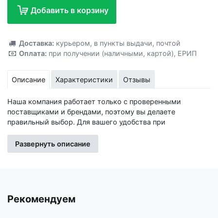
Добавить в корзину
Добавлено!
Доставка:
курьером
,
в пункты выдачи
,
почтой
Оплата:
при получении (наличными, картой)
,
ЕРИП
Описание
Характеристики
Отзывы
Наша компания работает только с проверенными
поставщиками и брендами, поэтому вы делаете
правильный выбор. Для вашего удобства при
оформлении заказа по телефону назовите код товара:
412624
Развернуть описание
Изготовитель: Общество с ограниченной
ответственностью "Сима-ленд", 620010, Свердловская
область, г. Екатеринбург, ул. Черняховского, 86, корп. 9
Рекомендуем
Импортер: Частное торговое унитарное предприятие
«Книжный Клуб», Республика Беларусь, 223060, Минская