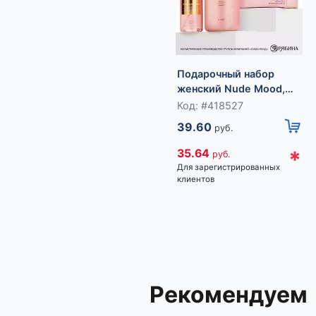
Подарочный набор
женский Nude Mood,
гель для душа, мист
Код: #418527
для тела, URAL LAB
39.60
руб.
*
35.64
руб.
Для зарегистрированных
клиентов
Рекомендуем