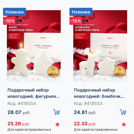
Новинка
Новинка
-10%
-10%
Подарочный набор
Подарочный набор
новогодний, фигурное
новогодний: бомбочка
мыло, фигурная свеча,
снежинка и фигурная
Код: #418554
Код: #418553
URAL LAB
свеча олень, URAL LAB
28.07
24.81
руб.
руб.
*
*
25.26
22.33
руб.
руб.
Для зарегистрированных
Для зарегистрированных