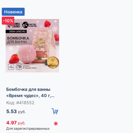
Новинка
Новинка
-10%
-10%
Бомбочка для ванны
«Волшебного
праздника!», 40 г,
Код: #418551
Бомбочка для ванны
аромат яблока с
5.53
руб.
«Время чудес», 40 г,
корицей, Чистое
аромат ягодный,
счастье
Код: #418552
*
4.97
руб.
Чистое счастье
5.53
Для зарегистрированных
руб.
клиентов
*
4.97
руб.
Для зарегистрированных