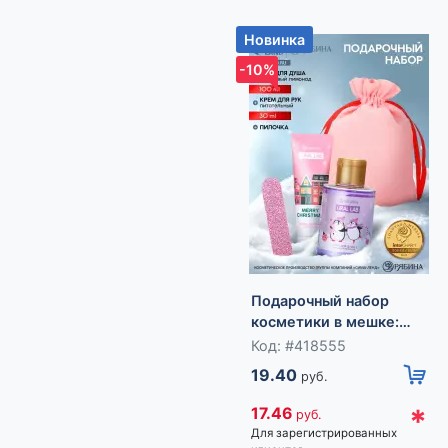
Новинка
-10%
Подарочный набор
косметики в мешке:
крем для рук, пилочка,
Код: #418555
гель для душа, аромат
19.40
руб.
фруктовый лимонад,
URAL LAB
*
17.46
руб.
Для зарегистрированных