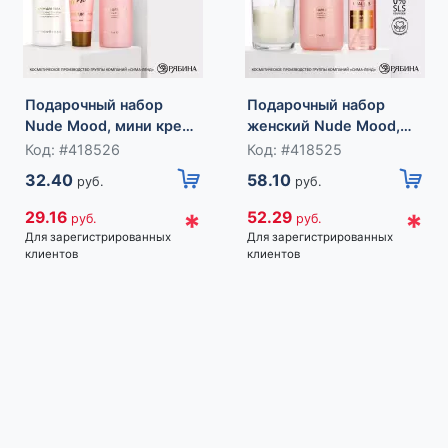
Подарочный набор
Подарочный набор
Nude Mood, мини крем
женский Nude Mood,
для тела, мини гель и
гель для душа,
Код: #418526
Код: #418525
крем для рук, URAL LAB
ароматическая свеча,
32.40
58.10
руб.
руб.
мист для тела, URAL
LAB
*
*
29.16
52.29
руб.
руб.
Для зарегистрированных
Для зарегистрированных
клиентов
клиентов