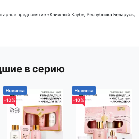
р-н, Новодворский с/с, дом 40, помещение 12а
дшие в серию
Новинка
Новинка
-10%
-10%