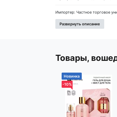
Импортер: Частное торговое унитарное предприятие «Книжный Клуб», Республика Беларусь,
223060, Минская обл., Минский 
Развернуть описание
Товары, воше
Новинка
-10%