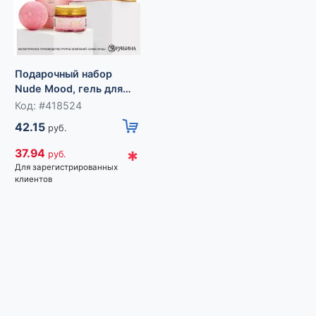
Подарочный набор
Nude Mood, гель для
душа, скраб для тела,
Код: #418524
бомбочка для ванны,
42.15
руб.
URAL LAB
*
37.94
руб.
Для зарегистрированных
клиентов