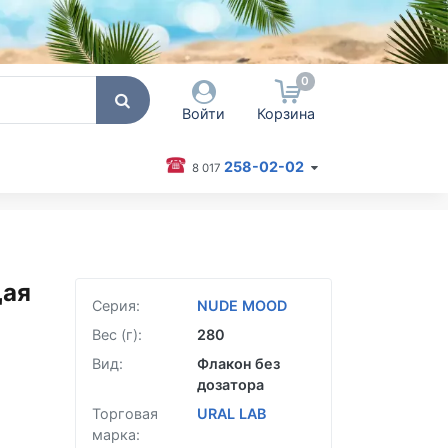
0
Войти
Корзина
258-02-02
8 017
 пользователя / Email
оль
щая
Серия:
NUDE MOOD
Запомнить меня
Вес (г):
280
Согласен на обработку
персональных данных
Вид:
Флакон без
дозатора
Войти
Торговая
URAL LAB
Забыли пароль?
марка: