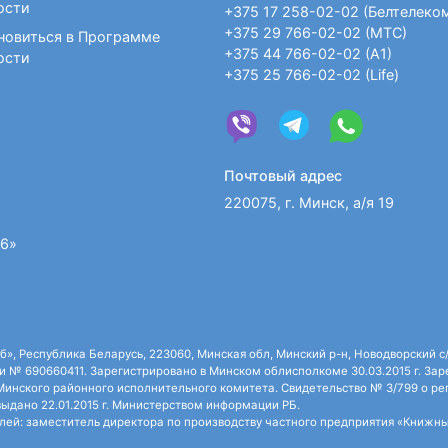
ости
+375 17 258-02-02 (Белтелеко
+375 29 766-02-02 (МТС)
новиться в Программе
+375 44 766-02-02 (А1)
ости
+375 25 766-02-02 (Life)
Почтовый адрес
220075, г. Минск, а/я 19
36»
 Республика Беларусь, 223060, Минская обл, Минский р-н, Новодворский с/с,
 № 690660411. Зарегистрировано в Минском облисполкоме 30.03.2015 г. Зарег
нского районного исполнительного комитета. Свидетельство № 3/799 о рег
ыдано 22.01.2015 г. Министерством информации РБ.
: заместитель директора по производству частного предприятия «Книжный 